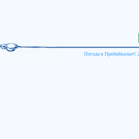
Погода в Прибайкал
ь
е
© 