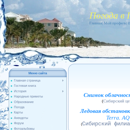
Погода в 
Главная
|
Мой профиль
|
Меню сайта
Главная страница
Гостевая книга
История
Снимок облачно
Народные приметы
(
Сибирский ц
Образование
Погода
Ледовая обстановк
Карты
Terra. A
Анекдоты
Сибирский филиа
Форум
(
Фотоальбомы